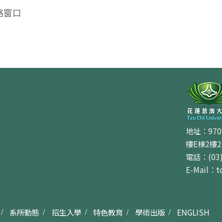
絡窗口
地址：97
樓E棟2樓2E
電話：(03)
E-Mail：
t
系所動態
招生入學
特色教育
學術出版
ENGLISH