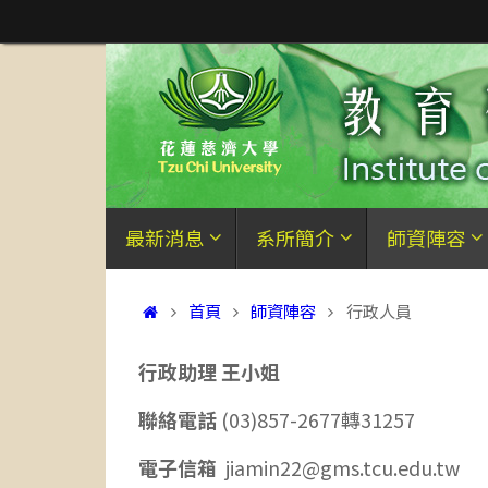
Skip
to
content
Skip
最新消息
系所簡介
師資陣容
to
content
Home
首頁
師資陣容
行政人員
行政助理 王小姐
聯絡電話
(03)857-2677轉31257
電子信箱
jiamin22@gms.tcu.edu.tw