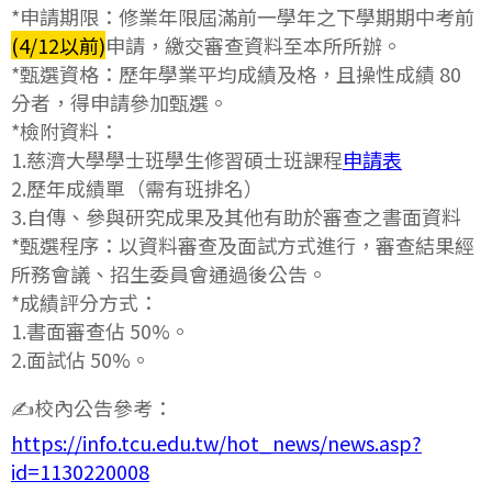
*申請期限：修業年限屆滿前一學年之下學期期中考前
(4/12以前)
申請，繳交審查資料至本所所辦。
*甄選資格：歷年學業平均成績及格，且操性成績 80
分者，得申請參加甄選。
*檢附資料：
1.慈濟大學學士班學生修習碩士班課程
申請表
2.歷年成績單（需有班排名）
3.自傳、參與研究成果及其他有助於審查之書面資料
*甄選程序：以資料審查及面試方式進行，審查結果經
所務會議、招生委員會通過後公告。
*成績評分方式：
1.書面審查佔 50%。
2.面試佔 50%。
✍️校內公告參考：
https://info.tcu.edu.tw/hot_news/news.asp?
id=1130220008