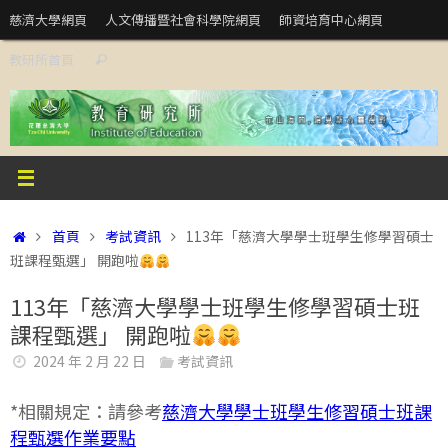
Skip
慈濟大學網頁
人文傳播暨社會科學院網頁
師資培育中心網頁
to
Search
教研所首頁
content
Search
for:
Home
首頁
考試資訊
113年「慈濟大學學士班學生修學習碩士
班課程甄選」 開跑啦
113年「慈濟大學學士班學生修學習碩士班
課程甄選」 開跑啦
2024 年 2 月 22 日
考試資訊
*相關規定：請參考
慈濟大學學士班學生修習碩士班課
程甄選作業要點