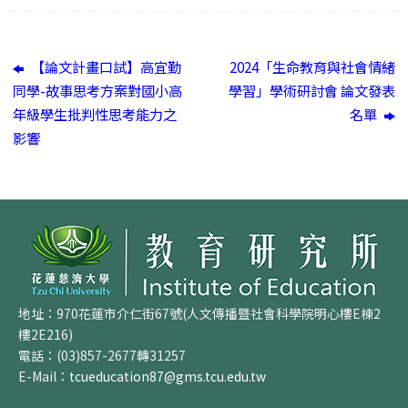
【論文計畫口試】高宜勤
2024「生命教育與社會情緒
同學-故事思考方案對國小高
學習」學術研討會 論文發表
年級學生批判性思考能力之
名單
影響
地址：970花蓮市介仁街67號(人文傳播暨社會科學院明心樓E棟2
樓2E216)
電話：(03)857-2677轉31257
E-Mail：
tcueducation87@gms.tcu.edu.tw