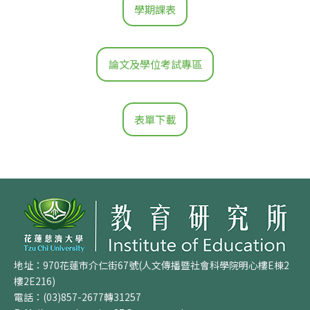
學期課表
論文及學位考試專區
表單下載
地址：970花蓮市介仁街67號(人文傳播暨社會科學院明心樓E棟2
樓2E216)
電話：(03)857-2677轉31257