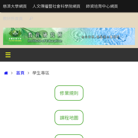
Skip
慈濟大學網頁
人文傳播暨社會科學院網頁
師資培育中心網頁
to
Search
教研所首頁
content
Search
for:
Home
首頁
學生專區
修業規則
課程地圖