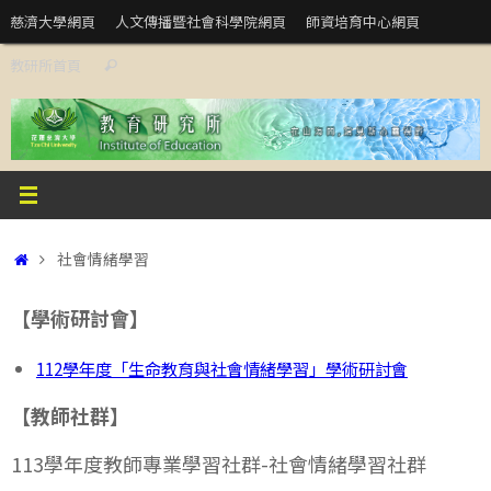
Skip
慈濟大學網頁
人文傳播暨社會科學院網頁
師資培育中心網頁
to
Search
教研所首頁
content
Search
for:
Home
社會情緒學習
【學術研討會】
112學年度「生命教育與社會情緒學習」學術研討會
【教師社群】
113學年度教師專業學習社群-社會情緒學習社群