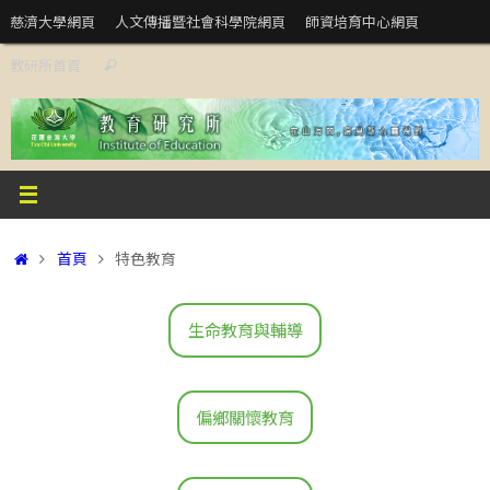
Skip
慈濟大學網頁
人文傳播暨社會科學院網頁
師資培育中心網頁
to
Search
教研所首頁
content
Search
for:
Home
首頁
特色教育
生命教育與輔導
偏鄉關懷教育