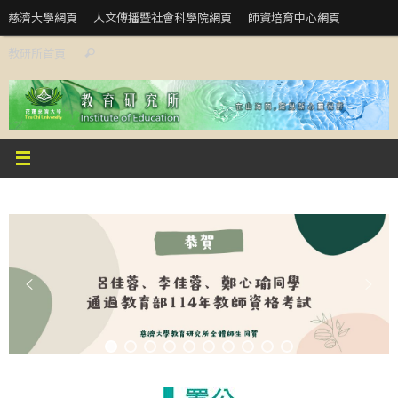
Skip
慈濟大學網頁
人文傳播暨社會科學院網頁
師資培育中心網頁
to
Search
教研所首頁
content
Search
for: