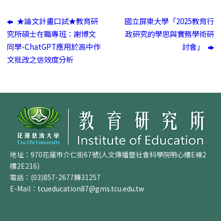
★論文計畫口試★教育研
國立屏東大學「2025教育行
究所碩士在職專班：謝博文
政研究的學思與實務學術研
同學-ChatGPT應用於高中作
討會」
文批改之信效度分析
地址：970花蓮市介仁街67號(人文傳播暨社會科學院明心樓E棟2
樓2E216)
電話：(03)857-2677轉31257
E-Mail：
tcueducation87@gms.tcu.edu.tw