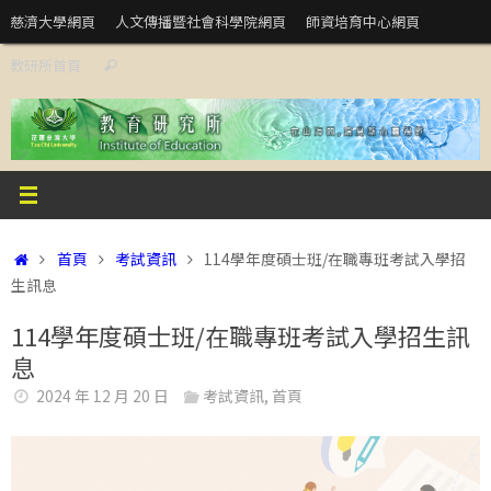
Skip
慈濟大學網頁
人文傳播暨社會科學院網頁
師資培育中心網頁
to
Search
教研所首頁
content
Search
for:
Home
首頁
考試資訊
114學年度碩士班/在職專班考試入學招
生訊息
114學年度碩士班/在職專班考試入學招生訊
息
2024 年 12 月 20 日
考試資訊
,
首頁