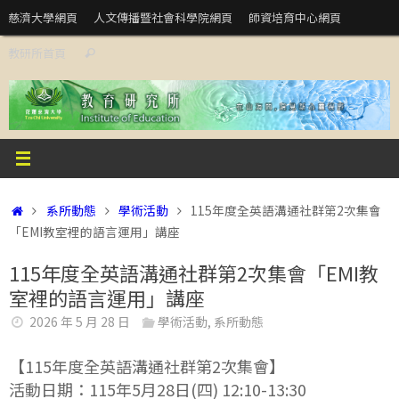
Skip
慈濟大學網頁
人文傳播暨社會科學院網頁
師資培育中心網頁
to
Search
教研所首頁
content
Search
for:
Home
系所動態
學術活動
115年度全英語溝通社群第2次集會
「EMI教室裡的語言運用」講座
115年度全英語溝通社群第2次集會「EMI教
室裡的語言運用」講座
2026 年 5 月 28 日
學術活動
,
系所動態
【115年度全英語溝通社群第2次集會】
活動日期：115年5月28日(四) 12:10-13:30