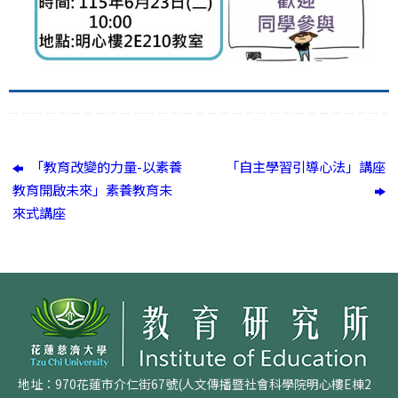
「教育改變的力量-以素養
「自主學習引導心法」講座
教育開啟未來」素養教育未
來式講座
地址：970花蓮市介仁街67號(人文傳播暨社會科學院明心樓E棟2