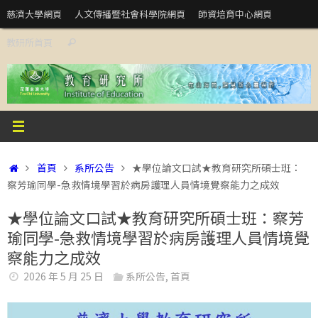
Skip
慈濟大學網頁
人文傳播暨社會科學院網頁
師資培育中心網頁
to
Search
教研所首頁
content
Search
for:
Home
首頁
系所公告
★學位論文口試★教育研究所碩士班：
察芳瑜同學-急救情境學習於病房護理人員情境覺察能力之成效
★學位論文口試★教育研究所碩士班：察芳
瑜同學-急救情境學習於病房護理人員情境覺
察能力之成效
2026 年 5 月 25 日
系所公告
,
首頁