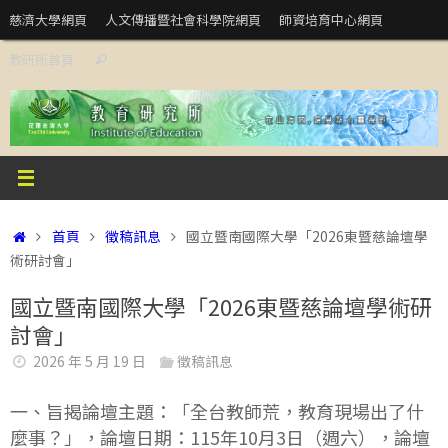
Skip
慈濟大學網頁
人文傳播暨社會科學院網頁
師資培育中心網頁
to
Search
教研所首頁
content
Search
for:
Home
首頁
徵稿訊息
國立暨南國際大學「2026東暨慈論壇學
術研討會」
國立暨南國際大學「2026東暨慈論壇學術研
討會」
2026 年 5 月 19 日
徵稿訊息
一、旨揭論壇主題：「全台教師荒，教育現場出了什
麼事？」，論壇日期：115年10月3日（週六），論壇