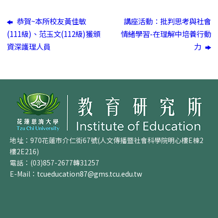
恭賀~本所校友黃佳敏
講座活動：批判思考與社會
(111級)、范玉文(112級)獲頒
情緒學習-在理解中培養行動
資深護理人員
力
地址：970花蓮市介仁街67號(人文傳播暨社會科學院明心樓E棟2
樓2E216)
電話：(03)857-2677轉31257
E-Mail：
tcueducation87@gms.tcu.edu.tw