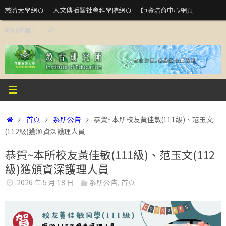
Skip
慈濟大學網頁
人文傳播暨社會科學院網頁
師資培育中心網頁
to
Search
教研所首頁
content
Search
for:
Home
首頁
系所公告
恭賀~本所校友黃佳敏(111級)、范玉文
(112級)獲頒資深護理人員
恭賀~本所校友黃佳敏(111級)、范玉文(112
級)獲頒資深護理人員
2026 年 5 月 18 日
系所公告
,
首頁